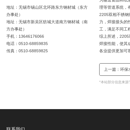
为输送食品和纸
地址：无锡市锡山区北环路东方钢材城（东方
理等管道系统，
办事处）
2205双相不
地址：无锡市新吴区纺城大道南方钢材城（南
力，焊接接头的
方办事处）
工，满足不同工
手机：13646176066
综上所述，22
电话：0510-68859835
焊接性能，使其
传真：0510-68859825
各业提供更加可
上一篇
：
环保
*本站部分信息来源
联系我们