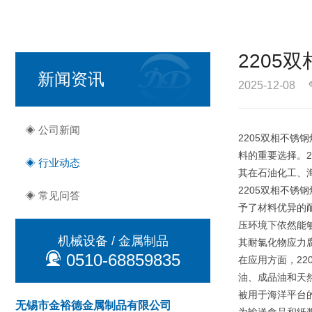
2205
新闻资讯
2025-12-08
◈ 公司新闻
2205双相不
料的重要选择。
◈ 行业动态
其在石油化工、
2205双相不
◈ 常见问答
予了材料优异的耐
压环境下依然能
机械设备 / 金属制品
其耐氯化物应力
0510-68859835
在应用方面，2
油、成品油和天
被用于海洋平台
无锡市金裕德金属制品有限公司